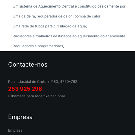
Um sistema de Aquecimento Central é constituído basicamente por:
Uma caldeira, recuperador de calor , bomba de calor;
Uma rede de tubos para circulação da água;
Radiadores e toalheiros destinados ao aquecimento do ar ambiente,
Reguladores e programadores,
Contacte-nos
Rua Industrial de Cruto, n.º 80, 4750-762
253 925 298
(Chamada para rede fixa nacional
Empresa
Empresa