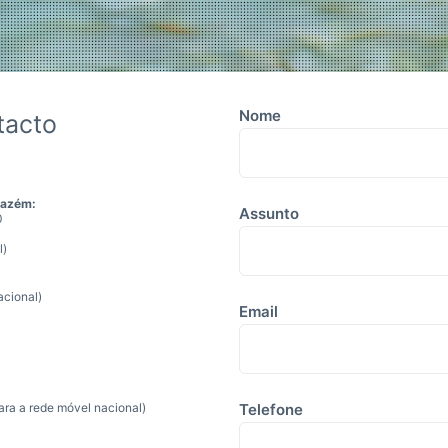
Nome
tacto
mazém:
Assunto
0
l)
acional)
Email
a a rede móvel nacional)
Telefone