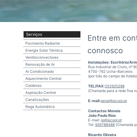
o
Serviços
Entre em con
Bombas de Calor
Pavimento Radiante
connosco
Energia Solar Térmica
Ventiloconvectores
Instalações: Escritório/Ar
Renovação de Ar
Rua Industrial de Cruto, nº 8
Ar Condicionado
4750-762 Ucha-Barcelos
(por trás do campo de futebo
Aquecimento Central
Caldeiras
TEL/FAX:
253925298
(Chamada para a rede fixa n
Aspiração Central
Canalizações
E-mail:
geral@sicool.pt
Rega Automática
Contactos Moveis
João Paulo Rios
E-mail:
jp@sicool.pt
Tel:
926788488
(Chamada par
Ricardo Oliveira