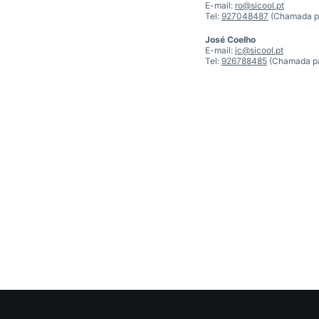
E-mail:
ro@sicool.pt
Tel:
927048487
(Chamada pa
José Coelho
E-mail:
jc@sicool.pt
Tel:
926788485
(Chamada par