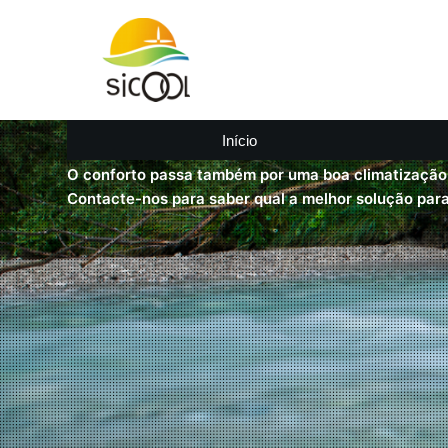
P
u
l
a
r
Início
TEMPERATURA IDEAL EM QUALQUER 
p
O conforto passa também por uma boa climatização
a
Contacte-nos para saber qual a melhor solução para 
r
a
o
c
o
n
t
e
ú
d